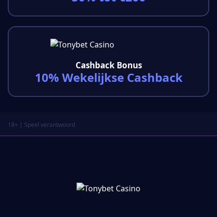
Cashback Bonus
10% Wekelijkse Cashback
18+ | Speel verantwoord