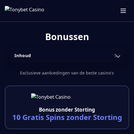
Bonussen
Inhoud
5
Exclusieve aanbiedingen van de beste casino's
Bonus zonder Storting
10 Gratis Spins zonder Storting